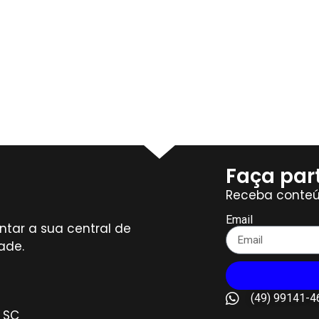
Faça par
Receba conteú
Email
tar a sua central de
ade.
(49) 99141-4
– SC