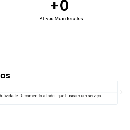
+
0
Ativos Monitorados
tos
odutividade. Recomendo a todos que buscam um serviço
Desde 