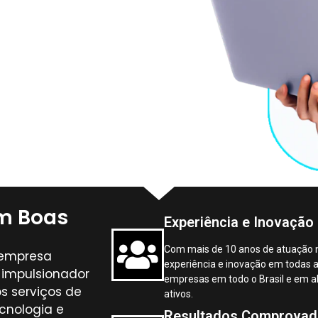
em Boas
Experiência e Inovação
Com mais de 10 anos de atuação 
a empresa
experiência e inovação em todas 
 impulsionador
empresas em todo o Brasil e em a
s serviços de
ativos.
ecnologia e
Resultados Comprova